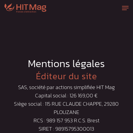
Passer
Men
au
Ferme
contenu
le
principal
menu
Mentions légales
Éditeur du site
SAS, société par actions simplifiée HIT Mag
Capital social : 126 169,00 €
Siège social : 115 RUE CLAUDE CHAPPE, 29280
PLOUZANE
RCS : 989 157 953 R.C.S. Brest
SIRET : 98915795300013