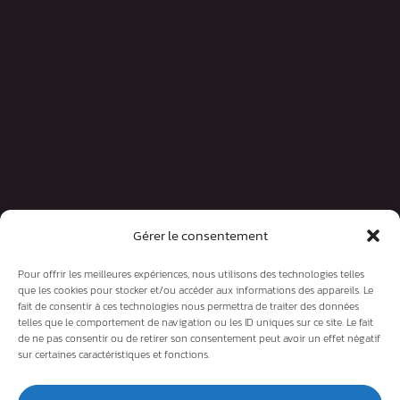
Gérer le consentement
Pour offrir les meilleures expériences, nous utilisons des technologies telles
que les cookies pour stocker et/ou accéder aux informations des appareils. Le
fait de consentir à ces technologies nous permettra de traiter des données
telles que le comportement de navigation ou les ID uniques sur ce site. Le fait
de ne pas consentir ou de retirer son consentement peut avoir un effet négatif
sur certaines caractéristiques et fonctions.