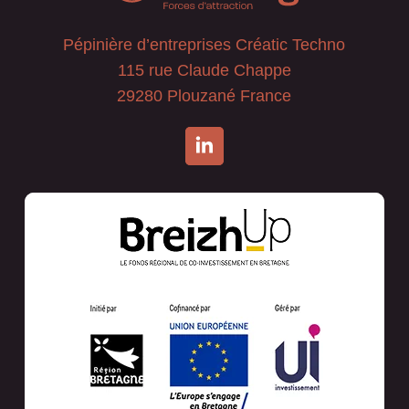
Pépinière d’entreprises Créatic Techno
115 rue Claude Chappe
29280 Plouzané France